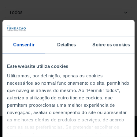
DATA DE INÍCIO
DATA DE FIM
Consentir
Detalhes
Sobre os cookies
ORDENAR POR
Este website utiliza cookies
Utilizamos, por definição, apenas os cookies
necessários ao normal funcionamento do site, permitindo
que navegue através do mesmo. Ao "Permitir todos",
autoriza a utilização de outro tipo de cookies, que
permitem proporcionar uma melhor experiência de
navegação, avaliar o desempenho do site ou apresentar
as melhores ofertas de produtos e serviços, de acordo
com as suas preferências. Se pretender escolher os
tipos de cookies, clique em "Personalizar". Saiba mais