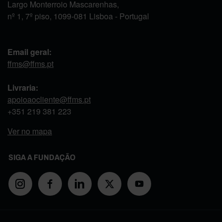
Largo Monterroio Mascarenhas,
nº 1, 7º piso, 1099-081 Lisboa - Portugal
Email geral:
ffms@ffms.pt
Livraria:
apoioaocliente@ffms.pt
+351
219 381 223
Ver no mapa
SIGA A FUNDAÇÃO