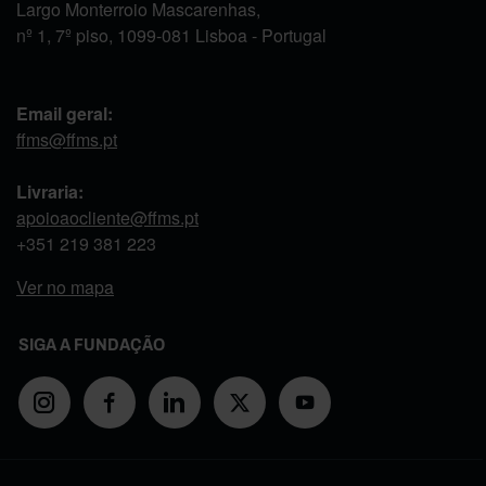
Largo Monterroio Mascarenhas,
nº 1, 7º piso, 1099-081 Lisboa - Portugal
Email geral:
ffms@ffms.pt
Livraria:
apoioaocliente@ffms.pt
+351
219 381 223
Ver no mapa
SIGA A FUNDAÇÃO