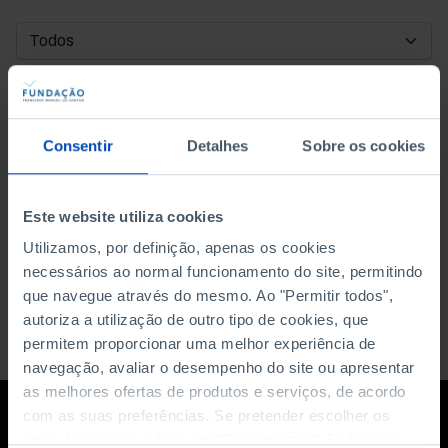
DATA DE INÍCIO
DATA DE FIM
Consentir
Detalhes
Sobre os cookies
ORDENAR POR
Este website utiliza cookies
Utilizamos, por definição, apenas os cookies
necessários ao normal funcionamento do site, permitindo
que navegue através do mesmo. Ao "Permitir todos",
autoriza a utilização de outro tipo de cookies, que
permitem proporcionar uma melhor experiência de
navegação, avaliar o desempenho do site ou apresentar
as melhores ofertas de produtos e serviços, de acordo
com as suas preferências. Se pretender escolher os
tipos de cookies, clique em "Personalizar". Saiba mais