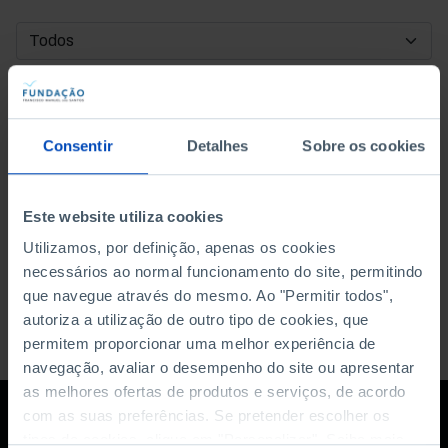
DATA DE INÍCIO
DATA DE FIM
Consentir
Detalhes
Sobre os cookies
ORDENAR POR
Este website utiliza cookies
Utilizamos, por definição, apenas os cookies
necessários ao normal funcionamento do site, permitindo
que navegue através do mesmo. Ao "Permitir todos",
autoriza a utilização de outro tipo de cookies, que
permitem proporcionar uma melhor experiência de
navegação, avaliar o desempenho do site ou apresentar
as melhores ofertas de produtos e serviços, de acordo
com as suas preferências. Se pretender escolher os
tipos de cookies, clique em "Personalizar". Saiba mais