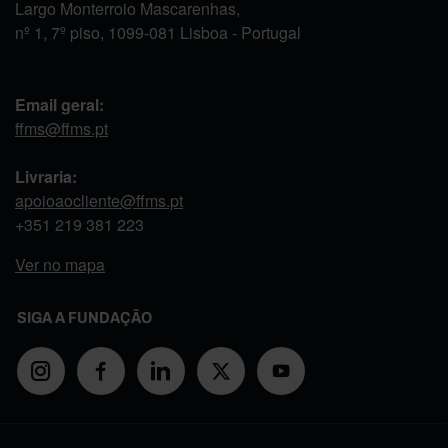
Largo Monterroio Mascarenhas,
nº 1, 7º piso, 1099-081 Lisboa - Portugal
Email geral:
ffms@ffms.pt
Livraria:
apoioaocliente@ffms.pt
+351
219 381 223
Ver no mapa
SIGA A FUNDAÇÃO