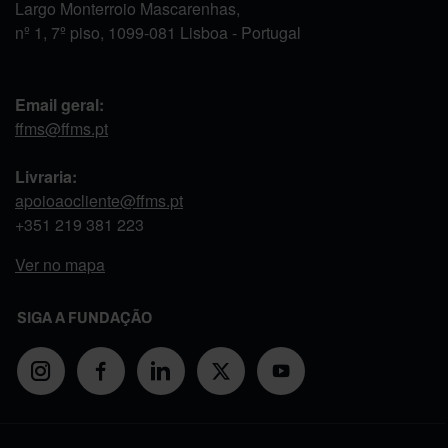
Largo Monterroio Mascarenhas,
nº 1, 7º piso, 1099-081 Lisboa - Portugal
Email geral:
ffms@ffms.pt
Livraria:
apoioaocliente@ffms.pt
+351
219 381 223
Ver no mapa
SIGA A FUNDAÇÃO