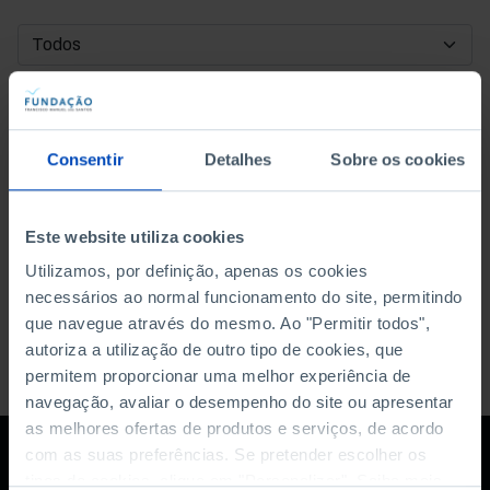
DATA DE INÍCIO
DATA DE FIM
Consentir
Detalhes
Sobre os cookies
ORDENAR POR
Este website utiliza cookies
Utilizamos, por definição, apenas os cookies
necessários ao normal funcionamento do site, permitindo
que navegue através do mesmo. Ao "Permitir todos",
autoriza a utilização de outro tipo de cookies, que
permitem proporcionar uma melhor experiência de
navegação, avaliar o desempenho do site ou apresentar
as melhores ofertas de produtos e serviços, de acordo
com as suas preferências. Se pretender escolher os
tipos de cookies, clique em "Personalizar". Saiba mais