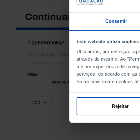
Continuar a pesquisar
Consentir
Este website utiliza cookies
O QUE PROCURA?
Utilizamos, por definição, a
através do mesmo. Ao "Permit
melhor experiência de naveg
serviços, de acordo com as s
TEMA
Saiba mais sobre cookies at
DATA DE INÍCIO
Rejeitar