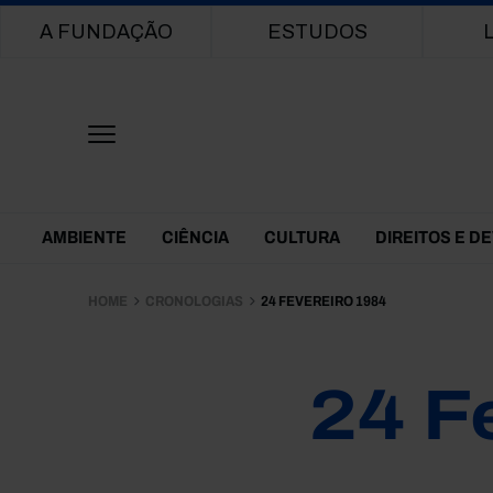
Main navigation
A FUNDAÇÃO
ESTUDOS
Themes Menu
AMBIENTE
CIÊNCIA
CULTURA
DIREITOS E D
HOME
CRONOLOGIAS
24 FEVEREIRO 1984
24 F