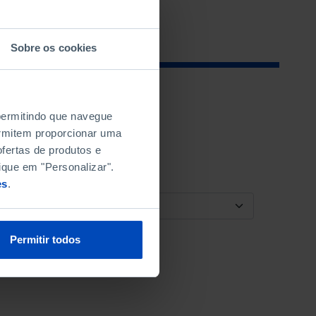
Sobre os cookies
 permitindo que navegue
permitem proporcionar uma
fertas de produtos e
ique em "Personalizar".
es
.
ORDENAR POR
Permitir todos