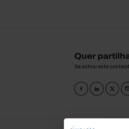
Quer partilh
Se achou este conteúdo