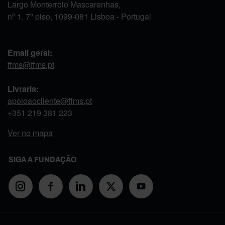
Largo Monterroio Mascarenhas,
nº 1, 7º piso, 1099-081 Lisboa - Portugal
Email geral:
ffms@ffms.pt
Livraria:
apoioaocliente@ffms.pt
+351
219 381 223
Ver no mapa
SIGA A FUNDAÇÃO