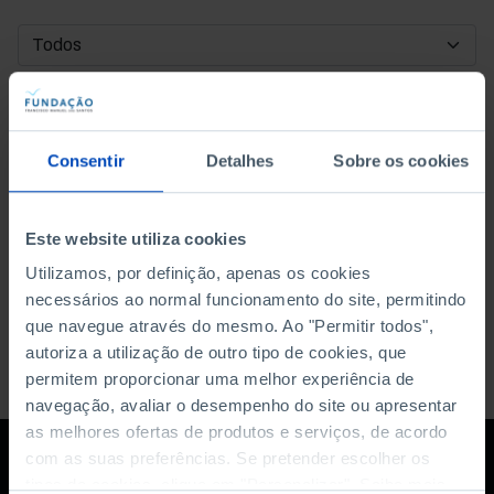
DATA DE INÍCIO
DATA DE FIM
Consentir
Detalhes
Sobre os cookies
ORDENAR POR
Este website utiliza cookies
Utilizamos, por definição, apenas os cookies
necessários ao normal funcionamento do site, permitindo
que navegue através do mesmo. Ao "Permitir todos",
autoriza a utilização de outro tipo de cookies, que
permitem proporcionar uma melhor experiência de
navegação, avaliar o desempenho do site ou apresentar
as melhores ofertas de produtos e serviços, de acordo
com as suas preferências. Se pretender escolher os
tipos de cookies, clique em "Personalizar". Saiba mais