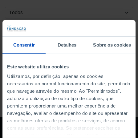
DATA DE INÍCIO
DATA DE FIM
Consentir
Detalhes
Sobre os cookies
ORDENAR POR
Este website utiliza cookies
Utilizamos, por definição, apenas os cookies
necessários ao normal funcionamento do site, permitindo
que navegue através do mesmo. Ao "Permitir todos",
autoriza a utilização de outro tipo de cookies, que
permitem proporcionar uma melhor experiência de
navegação, avaliar o desempenho do site ou apresentar
as melhores ofertas de produtos e serviços, de acordo
com as suas preferências. Se pretender escolher os
tipos de cookies, clique em "Personalizar". Saiba mais