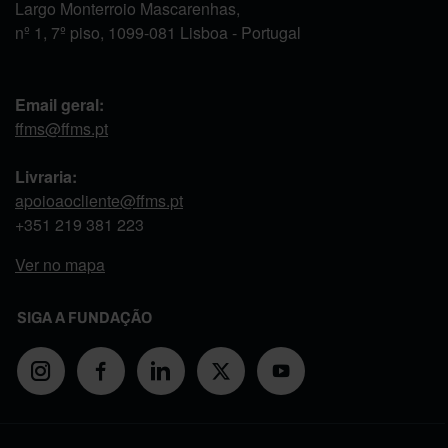
Largo Monterroio Mascarenhas,
nº 1, 7º piso, 1099-081 Lisboa - Portugal
Email geral:
ffms@ffms.pt
Livraria:
apoioaocliente@ffms.pt
+351
219 381 223
Ver no mapa
SIGA A FUNDAÇÃO