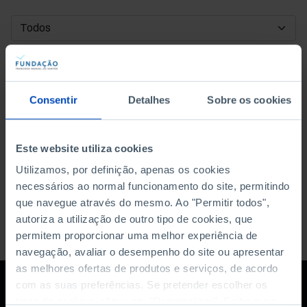
DATA DE INÍCIO
DATA DE FIM
Consentir
Detalhes
Sobre os cookies
ORDENAR POR
Este website utiliza cookies
Utilizamos, por definição, apenas os cookies
necessários ao normal funcionamento do site, permitindo
que navegue através do mesmo. Ao "Permitir todos",
autoriza a utilização de outro tipo de cookies, que
permitem proporcionar uma melhor experiência de
navegação, avaliar o desempenho do site ou apresentar
as melhores ofertas de produtos e serviços, de acordo
com as suas preferências. Se pretender escolher os
tipos de cookies, clique em "Personalizar". Saiba mais