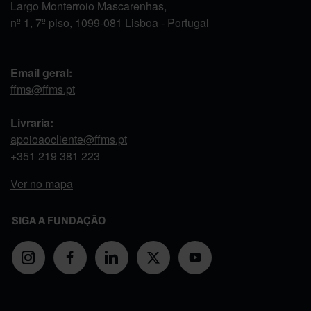
Largo Monterroio Mascarenhas,
nº 1, 7º piso, 1099-081 Lisboa - Portugal
Email geral:
ffms@ffms.pt
Livraria:
apoioaocliente@ffms.pt
+351
219 381 223
Ver no mapa
SIGA A FUNDAÇÃO