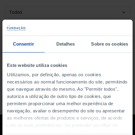
DATA DE INÍCIO
DATA DE FIM
Consentir
Detalhes
Sobre os cookies
ORDENAR POR
Este website utiliza cookies
Utilizamos, por definição, apenas os cookies
necessários ao normal funcionamento do site, permitindo
que navegue através do mesmo. Ao "Permitir todos",
autoriza a utilização de outro tipo de cookies, que
permitem proporcionar uma melhor experiência de
navegação, avaliar o desempenho do site ou apresentar
as melhores ofertas de produtos e serviços, de acordo
com as suas preferências. Se pretender escolher os
tipos de cookies, clique em "Personalizar". Saiba mais