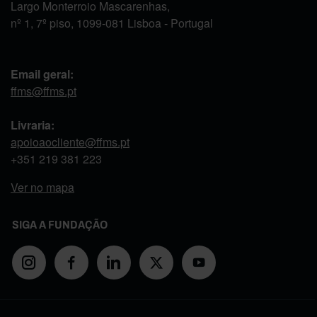
Largo Monterroio Mascarenhas,
nº 1, 7º piso, 1099-081 Lisboa - Portugal
Email geral:
ffms@ffms.pt
Livraria:
apoioaocliente@ffms.pt
+351
219 381 223
Ver no mapa
SIGA A FUNDAÇÃO