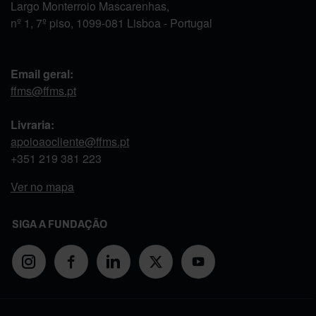
Largo Monterroio Mascarenhas,
nº 1, 7º piso, 1099-081 Lisboa - Portugal
Email geral:
ffms@ffms.pt
Livraria:
apoioaocliente@ffms.pt
+351
219 381 223
Ver no mapa
SIGA A FUNDAÇÃO