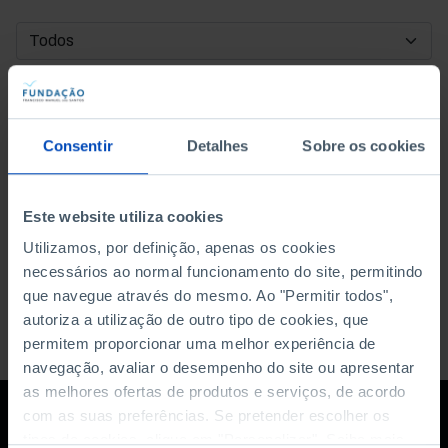
DATA DE INÍCIO
DATA DE FIM
Consentir
Detalhes
Sobre os cookies
ORDENAR POR
Este website utiliza cookies
Utilizamos, por definição, apenas os cookies
necessários ao normal funcionamento do site, permitindo
que navegue através do mesmo. Ao "Permitir todos",
autoriza a utilização de outro tipo de cookies, que
permitem proporcionar uma melhor experiência de
navegação, avaliar o desempenho do site ou apresentar
as melhores ofertas de produtos e serviços, de acordo
com as suas preferências. Se pretender escolher os
tipos de cookies, clique em "Personalizar". Saiba mais