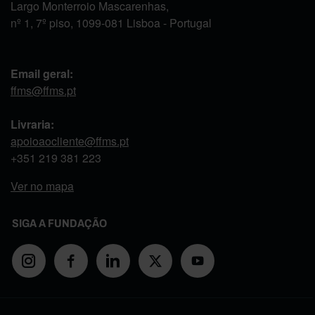
Largo Monterroio Mascarenhas,
nº 1, 7º piso, 1099-081 Lisboa - Portugal
Email geral:
ffms@ffms.pt
Livraria:
apoioaocliente@ffms.pt
+351
219 381 223
Ver no mapa
SIGA A FUNDAÇÃO