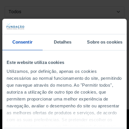
DATA DE INÍCIO
DATA DE FIM
Consentir
Detalhes
Sobre os cookies
ORDENAR POR
Este website utiliza cookies
Utilizamos, por definição, apenas os cookies
necessários ao normal funcionamento do site, permitindo
que navegue através do mesmo. Ao "Permitir todos",
autoriza a utilização de outro tipo de cookies, que
permitem proporcionar uma melhor experiência de
navegação, avaliar o desempenho do site ou apresentar
as melhores ofertas de produtos e serviços, de acordo
com as suas preferências. Se pretender escolher os
tipos de cookies, clique em "Personalizar". Saiba mais