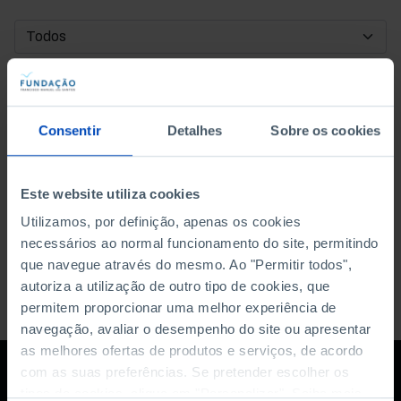
DATA DE INÍCIO
DATA DE FIM
Consentir
Detalhes
Sobre os cookies
ORDENAR POR
Este website utiliza cookies
Utilizamos, por definição, apenas os cookies
necessários ao normal funcionamento do site, permitindo
que navegue através do mesmo. Ao "Permitir todos",
autoriza a utilização de outro tipo de cookies, que
permitem proporcionar uma melhor experiência de
navegação, avaliar o desempenho do site ou apresentar
as melhores ofertas de produtos e serviços, de acordo
com as suas preferências. Se pretender escolher os
tipos de cookies, clique em "Personalizar". Saiba mais