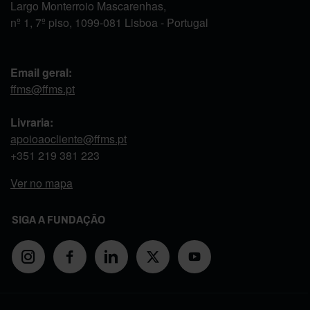
Largo Monterroio Mascarenhas,
nº 1, 7º piso, 1099-081 Lisboa - Portugal
Email geral:
ffms@ffms.pt
Livraria:
apoioaocliente@ffms.pt
+351
219 381 223
Ver no mapa
SIGA A FUNDAÇÃO