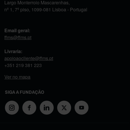
Largo Monterroio Mascarenhas,
nº 1, 7º piso, 1099-081 Lisboa - Portugal
Email geral:
ffms@ffms.pt
Livraria:
apoioaocliente@ffms.pt
+351
219 381 223
Ver no mapa
SIGA A FUNDAÇÃO