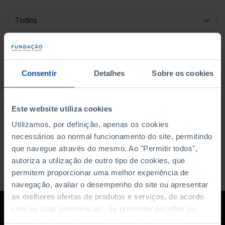
DATA DE INÍCIO
DATA DE FIM
Consentir
Detalhes
Sobre os cookies
ORDENAR POR
Este website utiliza cookies
Utilizamos, por definição, apenas os cookies
necessários ao normal funcionamento do site, permitindo
que navegue através do mesmo. Ao "Permitir todos",
autoriza a utilização de outro tipo de cookies, que
permitem proporcionar uma melhor experiência de
navegação, avaliar o desempenho do site ou apresentar
as melhores ofertas de produtos e serviços, de acordo
com as suas preferências. Se pretender escolher os
tipos de cookies, clique em "Personalizar". Saiba mais