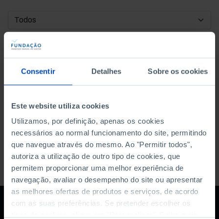
DATA DE INÍCIO
DATA DE FIM
Consentir
Detalhes
Sobre os cookies
ORDENAR POR
Este website utiliza cookies
Utilizamos, por definição, apenas os cookies
necessários ao normal funcionamento do site, permitindo
que navegue através do mesmo. Ao "Permitir todos",
autoriza a utilização de outro tipo de cookies, que
permitem proporcionar uma melhor experiência de
navegação, avaliar o desempenho do site ou apresentar
as melhores ofertas de produtos e serviços, de acordo
com as suas preferências. Se pretender escolher os
tipos de cookies, clique em "Personalizar". Saiba mais