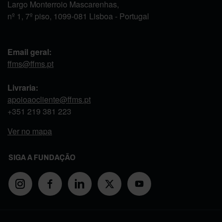
Largo Monterroio Mascarenhas,
nº 1, 7º piso, 1099-081 Lisboa - Portugal
Email geral:
ffms@ffms.pt
Livraria:
apoioaocliente@ffms.pt
+351
219 381 223
Ver no mapa
SIGA A FUNDAÇÃO