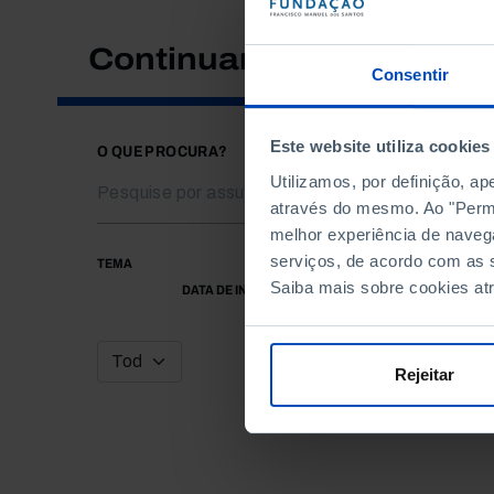
Continuar a pesquisar
Consentir
Este website utiliza cookies
O QUE PROCURA?
Utilizamos, por definição, a
através do mesmo. Ao "Permit
melhor experiência de naveg
serviços, de acordo com as s
TEMA
Saiba mais sobre cookies at
DATA DE INÍCIO
Rejeitar