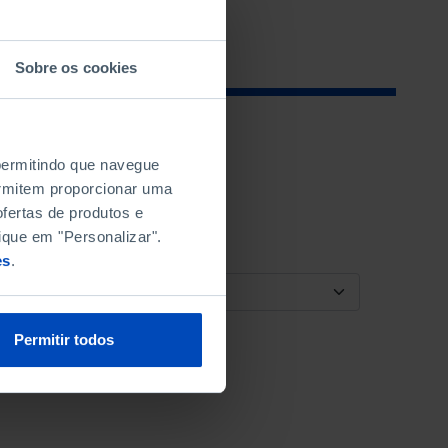
Sobre os cookies
 permitindo que navegue
permitem proporcionar uma
fertas de produtos e
ique em "Personalizar".
es
.
ORDENAR POR
Permitir todos