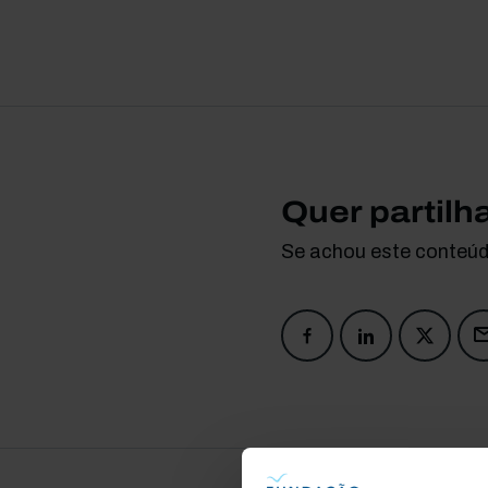
Quer partilh
Se achou este conteúdo