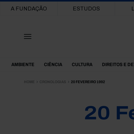
Main navigation
A FUNDAÇÃO
ESTUDOS
Themes Menu
AMBIENTE
CIÊNCIA
CULTURA
DIREITOS E D
HOME
CRONOLOGIAS
20 FEVEREIRO 1992
20 F