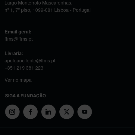
Largo Monterroio Mascarenhas,
nº 1, 7º piso, 1099-081 Lisboa - Portugal
Email geral:
ffms@ffms.pt
Livraria:
apoioaocliente@ffms.pt
+351
219 381 223
Ver no mapa
SIGA A FUNDAÇÃO