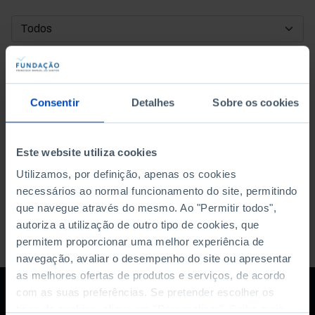
DATA DE INÍCIO
DATA DE FIM
Consentir
Detalhes
Sobre os cookies
ORDENAR POR
Este website utiliza cookies
Utilizamos, por definição, apenas os cookies
necessários ao normal funcionamento do site, permitindo
que navegue através do mesmo. Ao "Permitir todos",
autoriza a utilização de outro tipo de cookies, que
permitem proporcionar uma melhor experiência de
navegação, avaliar o desempenho do site ou apresentar
as melhores ofertas de produtos e serviços, de acordo
com as suas preferências. Se pretender escolher os
tipos de cookies, clique em "Personalizar". Saiba mais