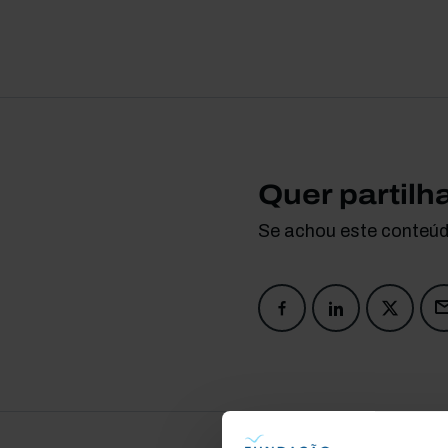
Quer partilh
Se achou este conteúdo