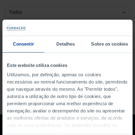
DATA DE INÍCIO
DATA DE FIM
Consentir
Detalhes
Sobre os cookies
ORDENAR POR
Este website utiliza cookies
Utilizamos, por definição, apenas os cookies
necessários ao normal funcionamento do site, permitindo
que navegue através do mesmo. Ao "Permitir todos",
autoriza a utilização de outro tipo de cookies, que
permitem proporcionar uma melhor experiência de
navegação, avaliar o desempenho do site ou apresentar
as melhores ofertas de produtos e serviços, de acordo
com as suas preferências. Se pretender escolher os
tipos de cookies, clique em "Personalizar". Saiba mais