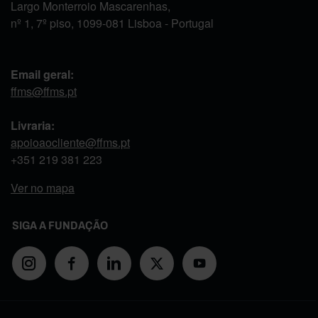
Largo Monterroio Mascarenhas,
nº 1, 7º piso, 1099-081 Lisboa - Portugal
Email geral:
ffms@ffms.pt
Livraria:
apoioaocliente@ffms.pt
+351
219 381 223
Ver no mapa
SIGA A FUNDAÇÃO