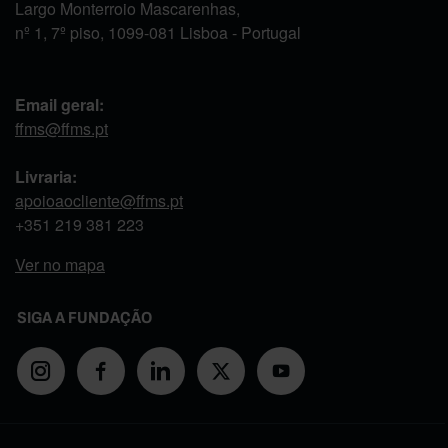
Largo Monterroio Mascarenhas,
nº 1, 7º piso, 1099-081 Lisboa - Portugal
Email geral:
ffms@ffms.pt
Livraria:
apoioaocliente@ffms.pt
+351
219 381 223
Ver no mapa
SIGA A FUNDAÇÃO