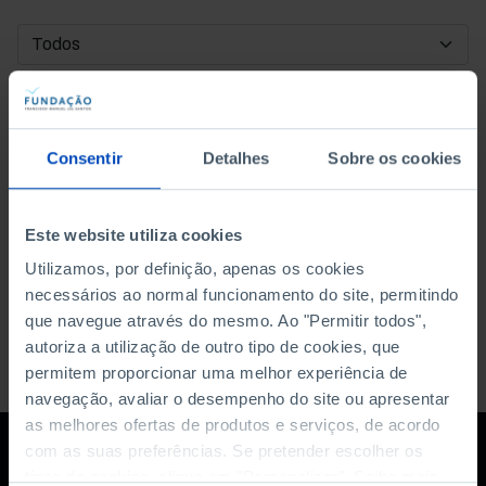
DATA DE INÍCIO
DATA DE FIM
Consentir
Detalhes
Sobre os cookies
ORDENAR POR
Este website utiliza cookies
Utilizamos, por definição, apenas os cookies
necessários ao normal funcionamento do site, permitindo
que navegue através do mesmo. Ao "Permitir todos",
autoriza a utilização de outro tipo de cookies, que
permitem proporcionar uma melhor experiência de
navegação, avaliar o desempenho do site ou apresentar
as melhores ofertas de produtos e serviços, de acordo
com as suas preferências. Se pretender escolher os
tipos de cookies, clique em "Personalizar". Saiba mais