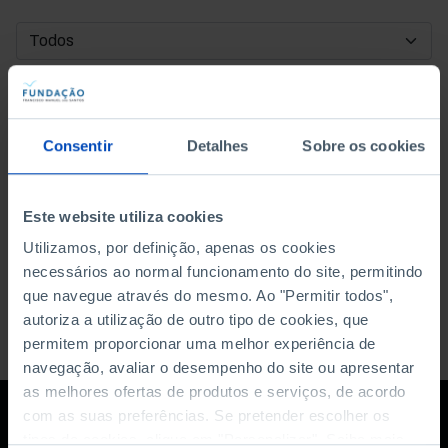
DATA DE INÍCIO
DATA DE FIM
Consentir
Detalhes
Sobre os cookies
ORDENAR POR
Este website utiliza cookies
Utilizamos, por definição, apenas os cookies
necessários ao normal funcionamento do site, permitindo
que navegue através do mesmo. Ao "Permitir todos",
autoriza a utilização de outro tipo de cookies, que
permitem proporcionar uma melhor experiência de
navegação, avaliar o desempenho do site ou apresentar
as melhores ofertas de produtos e serviços, de acordo
com as suas preferências. Se pretender escolher os
tipos de cookies, clique em "Personalizar". Saiba mais