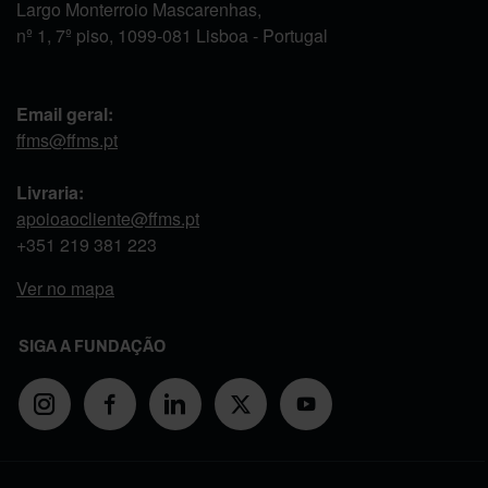
Largo Monterroio Mascarenhas,
nº 1, 7º piso, 1099-081 Lisboa - Portugal
Email geral:
ffms@ffms.pt
Livraria:
apoioaocliente@ffms.pt
+351
219 381 223
Ver no mapa
SIGA A FUNDAÇÃO