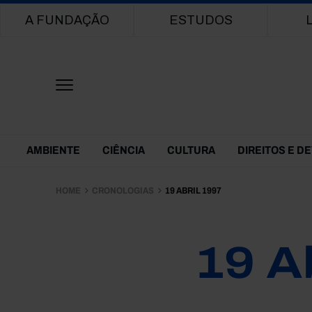
Main navigation
A FUNDAÇÃO
ESTUDOS
Themes Menu
AMBIENTE
CIÊNCIA
CULTURA
DIREITOS E D
HOME
CRONOLOGIAS
19 ABRIL 1997
19 A