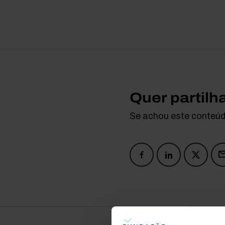
Quer partilh
Se achou este conteúdo