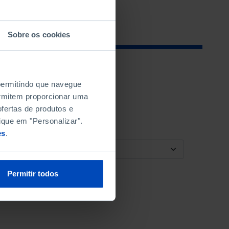
Sobre os cookies
 permitindo que navegue
permitem proporcionar uma
fertas de produtos e
ique em "Personalizar".
es
.
ORDENAR POR
Permitir todos