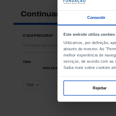
Continuar a pesquisar
Consentir
Este website utiliza cookies
O QUE PROCURA?
Utilizamos, por definição, a
através do mesmo. Ao "Permit
melhor experiência de naveg
serviços, de acordo com as s
TEMA
Saiba mais sobre cookies at
DATA DE INÍCIO
Rejeitar