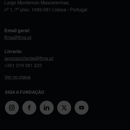
Largo Monterroio Mascarenhas,
nº 1, 7º piso, 1099-081 Lisboa - Portugal
Email geral:
ffms@ffms.pt
Livraria:
apoioaocliente@ffms.pt
+351
219 381 223
Ver no mapa
SIGA A FUNDAÇÃO