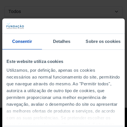
DATA DE INÍCIO
DATA DE FIM
Consentir
Detalhes
Sobre os cookies
ORDENAR POR
Este website utiliza cookies
Utilizamos, por definição, apenas os cookies
necessários ao normal funcionamento do site, permitindo
que navegue através do mesmo. Ao "Permitir todos",
autoriza a utilização de outro tipo de cookies, que
permitem proporcionar uma melhor experiência de
navegação, avaliar o desempenho do site ou apresentar
as melhores ofertas de produtos e serviços, de acordo
com as suas preferências. Se pretender escolher os
tipos de cookies, clique em "Personalizar". Saiba mais