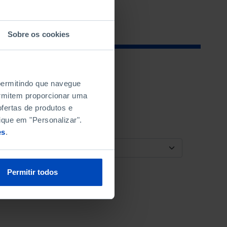
Sobre os cookies
 permitindo que navegue
permitem proporcionar uma
fertas de produtos e
ique em "Personalizar".
es
.
ORDENAR POR
Permitir todos