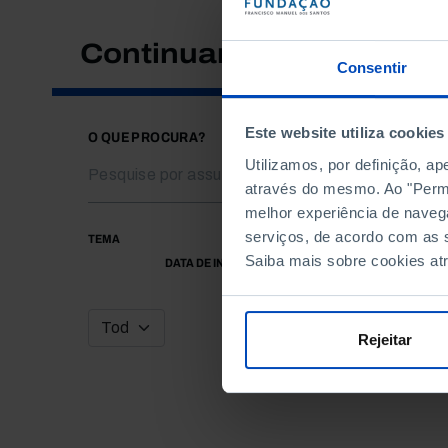
Continuar a pesquisar
Consentir
Este website utiliza cookies
O QUE PROCURA?
Utilizamos, por definição, a
através do mesmo. Ao "Permit
melhor experiência de naveg
serviços, de acordo com as s
TEMA
Saiba mais sobre cookies at
DATA DE INÍCIO
Rejeitar