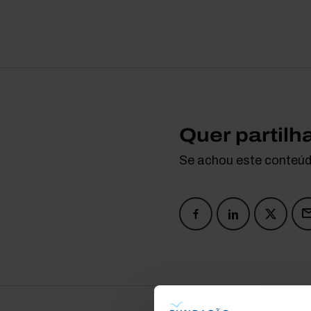
Quer partilh
Se achou este conteúdo