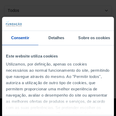
DATA DE INÍCIO
DATA DE FIM
Consentir
Detalhes
Sobre os cookies
ORDENAR POR
Este website utiliza cookies
Utilizamos, por definição, apenas os cookies
necessários ao normal funcionamento do site, permitindo
que navegue através do mesmo. Ao "Permitir todos",
autoriza a utilização de outro tipo de cookies, que
permitem proporcionar uma melhor experiência de
navegação, avaliar o desempenho do site ou apresentar
as melhores ofertas de produtos e serviços, de acordo
com as suas preferências. Se pretender escolher os
tipos de cookies, clique em "Personalizar". Saiba mais