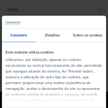
DATA DE INÍCIO
DATA DE FIM
Consentir
Detalhes
Sobre os cookies
ORDENAR POR
Este website utiliza cookies
Utilizamos, por definição, apenas os cookies
necessários ao normal funcionamento do site, permitindo
que navegue através do mesmo. Ao "Permitir todos",
autoriza a utilização de outro tipo de cookies, que
permitem proporcionar uma melhor experiência de
navegação, avaliar o desempenho do site ou apresentar
as melhores ofertas de produtos e serviços, de acordo
com as suas preferências. Se pretender escolher os
tipos de cookies, clique em "Personalizar". Saiba mais