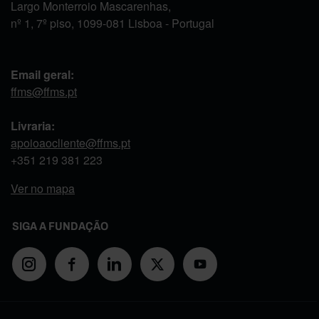
Largo Monterroio Mascarenhas,
nº 1, 7º piso, 1099-081 Lisboa - Portugal
Email geral:
ffms@ffms.pt
Livraria:
apoioaocliente@ffms.pt
+351
219 381 223
Ver no mapa
SIGA A FUNDAÇÃO