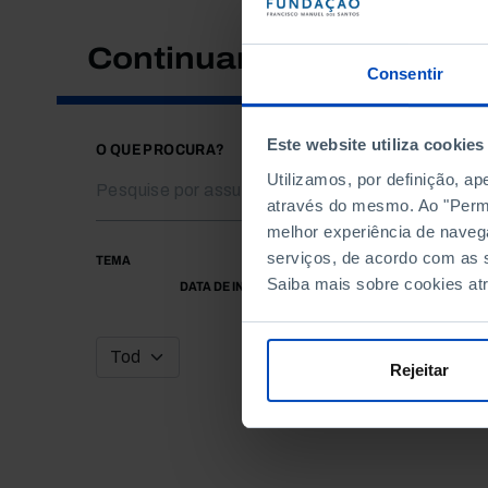
Continuar a pesquisar
Consentir
Este website utiliza cookies
O QUE PROCURA?
Utilizamos, por definição, a
através do mesmo. Ao "Permit
melhor experiência de naveg
serviços, de acordo com as s
TEMA
Saiba mais sobre cookies at
DATA DE INÍCIO
Rejeitar