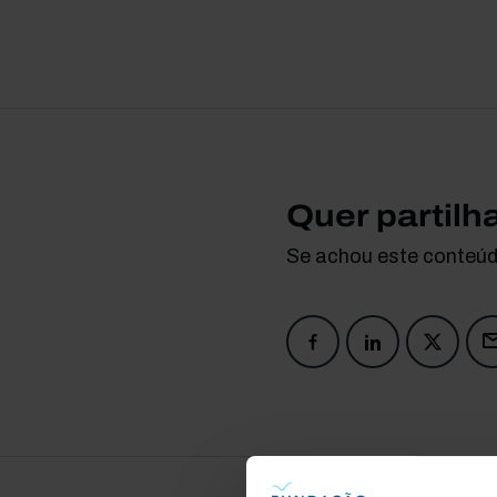
Quer partilh
Se achou este conteúdo