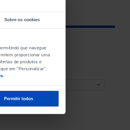
Sobre os cookies
 permitindo que navegue
permitem proporcionar uma
fertas de produtos e
ique em "Personalizar".
es
.
ORDENAR POR
Permitir todos