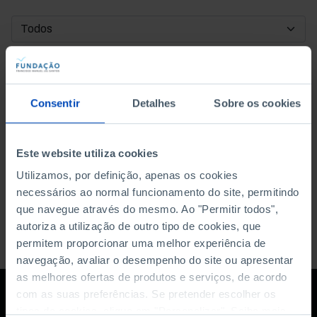
DATA DE INÍCIO
DATA DE FIM
Consentir
Detalhes
Sobre os cookies
ORDENAR POR
Este website utiliza cookies
Utilizamos, por definição, apenas os cookies
necessários ao normal funcionamento do site, permitindo
que navegue através do mesmo. Ao "Permitir todos",
autoriza a utilização de outro tipo de cookies, que
permitem proporcionar uma melhor experiência de
navegação, avaliar o desempenho do site ou apresentar
as melhores ofertas de produtos e serviços, de acordo
com as suas preferências. Se pretender escolher os
tipos de cookies, clique em "Personalizar". Saiba mais