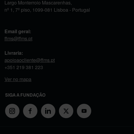
Largo Monterroio Mascarenhas,
nº 1, 7º piso, 1099-081 Lisboa - Portugal
Email geral:
ffms@ffms.pt
Livraria:
apoioaocliente@ffms.pt
+351
219 381 223
Ver no mapa
SIGA A FUNDAÇÃO