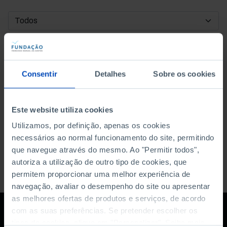
DATA DE INÍCIO
DATA DE FIM
Consentir
Detalhes
Sobre os cookies
ORDENAR POR
Este website utiliza cookies
Utilizamos, por definição, apenas os cookies
necessários ao normal funcionamento do site, permitindo
que navegue através do mesmo. Ao "Permitir todos",
autoriza a utilização de outro tipo de cookies, que
permitem proporcionar uma melhor experiência de
navegação, avaliar o desempenho do site ou apresentar
as melhores ofertas de produtos e serviços, de acordo
com as suas preferências. Se pretender escolher os
tipos de cookies, clique em "Personalizar". Saiba mais