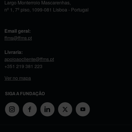
Largo Monterroio Mascarenhas,
nº 1, 7º piso, 1099-081 Lisboa - Portugal
Email geral:
ffms@ffms.pt
Livraria:
apoioaocliente@ffms.pt
+351
219 381 223
Ver no mapa
SIGA A FUNDAÇÃO