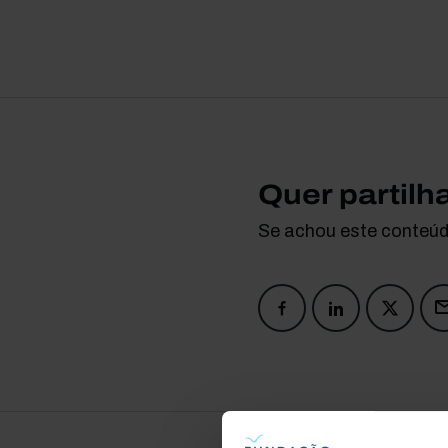
Quer partilh
Se achou este conteúdo