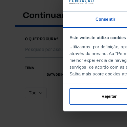
Continuar a pesquisar
Consentir
Este website utiliza cookies
O QUE PROCURA?
Utilizamos, por definição, a
através do mesmo. Ao "Permit
melhor experiência de naveg
serviços, de acordo com as s
TEMA
Saiba mais sobre cookies at
DATA DE INÍCIO
Rejeitar