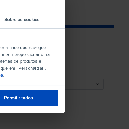
Sobre os cookies
 permitindo que navegue
permitem proporcionar uma
fertas de produtos e
ique em "Personalizar".
es
.
ORDENAR POR
Permitir todos