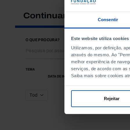
Continuar a pesquisar
Consentir
Este website utiliza cookies
O QUE PROCURA?
Utilizamos, por definição, a
através do mesmo. Ao "Permit
melhor experiência de naveg
serviços, de acordo com as s
TEMA
Saiba mais sobre cookies at
DATA DE INÍCIO
Rejeitar