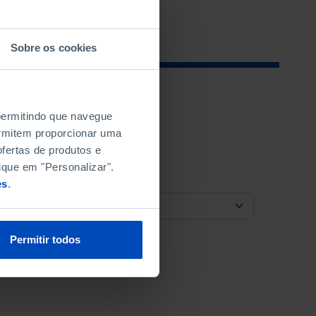
Sobre os cookies
 permitindo que navegue
permitem proporcionar uma
fertas de produtos e
ique em "Personalizar".
es
.
ORDENAR POR
Permitir todos