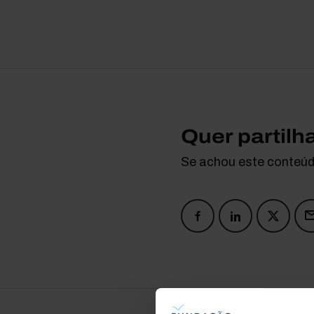
Quer partilh
Se achou este conteúdo