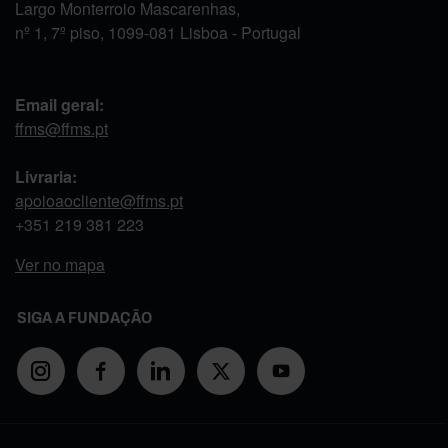
Largo Monterroio Mascarenhas,
nº 1, 7º piso, 1099-081 Lisboa - Portugal
Email geral:
ffms@ffms.pt
Livraria:
apoioaocliente@ffms.pt
+351
219 381 223
Ver no mapa
SIGA A FUNDAÇÃO