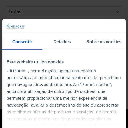
DATA DE INÍCIO
DATA DE FIM
Consentir
Detalhes
Sobre os cookies
ORDENAR POR
Este website utiliza cookies
Utilizamos, por definição, apenas os cookies
necessários ao normal funcionamento do site, permitindo
que navegue através do mesmo. Ao "Permitir todos",
autoriza a utilização de outro tipo de cookies, que
permitem proporcionar uma melhor experiência de
navegação, avaliar o desempenho do site ou apresentar
as melhores ofertas de produtos e serviços, de acordo
com as suas preferências. Se pretender escolher os
tipos de cookies, clique em "Personalizar". Saiba mais