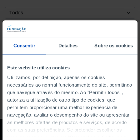
DATA DE INÍCIO
DATA DE FIM
Consentir
Detalhes
Sobre os cookies
ORDENAR POR
Este website utiliza cookies
Utilizamos, por definição, apenas os cookies
necessários ao normal funcionamento do site, permitindo
que navegue através do mesmo. Ao "Permitir todos",
autoriza a utilização de outro tipo de cookies, que
permitem proporcionar uma melhor experiência de
navegação, avaliar o desempenho do site ou apresentar
as melhores ofertas de produtos e serviços, de acordo
com as suas preferências. Se pretender escolher os
tipos de cookies, clique em "Personalizar". Saiba mais