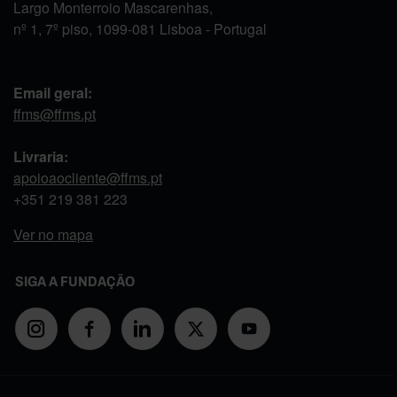
Largo Monterroio Mascarenhas,
nº 1, 7º piso, 1099-081 Lisboa - Portugal
Email geral:
ffms@ffms.pt
Livraria:
apoioaocliente@ffms.pt
+351
219 381 223
Ver no mapa
SIGA A FUNDAÇÃO