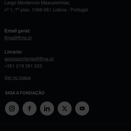
Largo Monterroio Mascarenhas,
nº 1, 7º piso, 1099-081 Lisboa - Portugal
Email geral:
ffms@ffms.pt
Livraria:
apoioaocliente@ffms.pt
+351
219 381 223
Ver no mapa
SIGA A FUNDAÇÃO