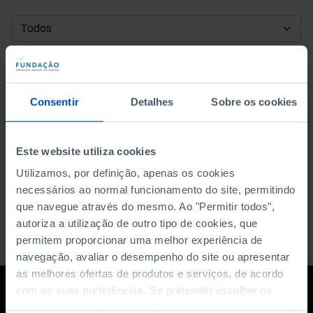
DATA DE INÍCIO
DATA DE FIM
Consentir
Detalhes
Sobre os cookies
ORDENAR POR
Este website utiliza cookies
Utilizamos, por definição, apenas os cookies
necessários ao normal funcionamento do site, permitindo
que navegue através do mesmo. Ao "Permitir todos",
autoriza a utilização de outro tipo de cookies, que
permitem proporcionar uma melhor experiência de
navegação, avaliar o desempenho do site ou apresentar
as melhores ofertas de produtos e serviços, de acordo
com as suas preferências. Se pretender escolher os
tipos de cookies, clique em "Personalizar". Saiba mais