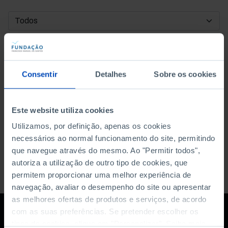
DATA DE INÍCIO
DATA DE FIM
Consentir
Detalhes
Sobre os cookies
ORDENAR POR
Este website utiliza cookies
Utilizamos, por definição, apenas os cookies
necessários ao normal funcionamento do site, permitindo
que navegue através do mesmo. Ao "Permitir todos",
autoriza a utilização de outro tipo de cookies, que
permitem proporcionar uma melhor experiência de
navegação, avaliar o desempenho do site ou apresentar
as melhores ofertas de produtos e serviços, de acordo
com as suas preferências. Se pretender escolher os
tipos de cookies, clique em "Personalizar". Saiba mais