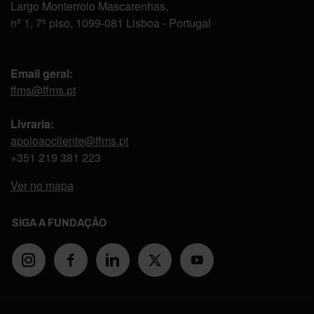
Largo Monterroio Mascarenhas,
nº 1, 7º piso, 1099-081 Lisboa - Portugal
Email geral:
ffms@ffms.pt
Livraria:
apoioaocliente@ffms.pt
+351
219 381 223
Ver no mapa
SIGA A FUNDAÇÃO