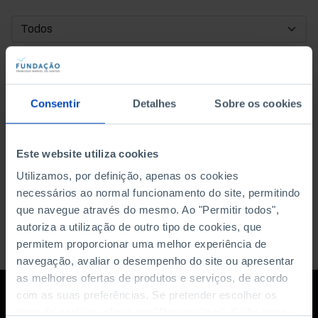
DATA DE INÍCIO
DATA DE FIM
Consentir
Detalhes
Sobre os cookies
ORDENAR POR
Este website utiliza cookies
Utilizamos, por definição, apenas os cookies
necessários ao normal funcionamento do site, permitindo
que navegue através do mesmo. Ao "Permitir todos",
autoriza a utilização de outro tipo de cookies, que
permitem proporcionar uma melhor experiência de
navegação, avaliar o desempenho do site ou apresentar
as melhores ofertas de produtos e serviços, de acordo
com as suas preferências. Se pretender escolher os
tipos de cookies, clique em "Personalizar". Saiba mais