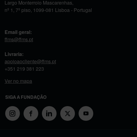
Largo Monterroio Mascarenhas,
nº 1, 7º piso, 1099-081 Lisboa - Portugal
Email geral:
ffms@ffms.pt
Livraria:
apoioaocliente@ffms.pt
+351
219 381 223
Ver no mapa
SIGA A FUNDAÇÃO