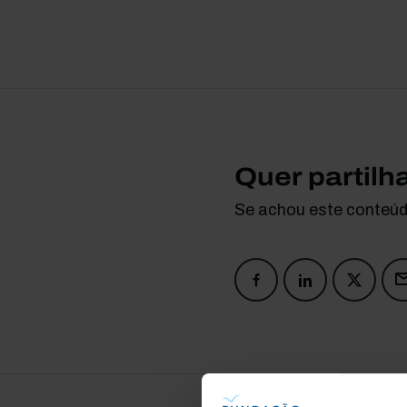
Quer partilh
Se achou este conteúdo