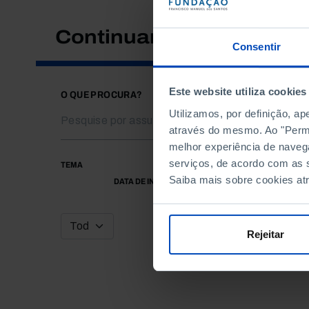
Continuar a pesquisar
Consentir
Este website utiliza cookies
O QUE PROCURA?
Utilizamos, por definição, a
através do mesmo. Ao "Permit
melhor experiência de naveg
serviços, de acordo com as s
TEMA
Saiba mais sobre cookies at
DATA DE INÍCIO
Rejeitar