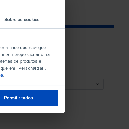
Sobre os cookies
 permitindo que navegue
permitem proporcionar uma
fertas de produtos e
ique em "Personalizar".
es
.
ORDENAR POR
Permitir todos