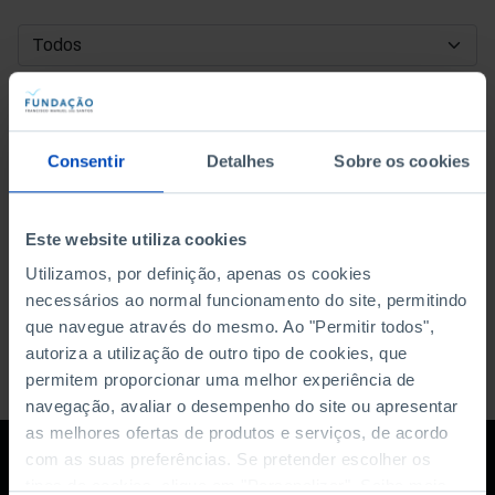
DATA DE INÍCIO
DATA DE FIM
Consentir
Detalhes
Sobre os cookies
ORDENAR POR
Este website utiliza cookies
Utilizamos, por definição, apenas os cookies
necessários ao normal funcionamento do site, permitindo
que navegue através do mesmo. Ao "Permitir todos",
autoriza a utilização de outro tipo de cookies, que
permitem proporcionar uma melhor experiência de
navegação, avaliar o desempenho do site ou apresentar
as melhores ofertas de produtos e serviços, de acordo
com as suas preferências. Se pretender escolher os
tipos de cookies, clique em "Personalizar". Saiba mais