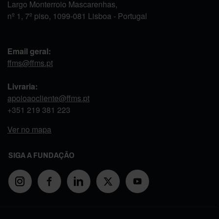
Largo Monterroio Mascarenhas,
nº 1, 7º piso, 1099-081 Lisboa - Portugal
Email geral:
ffms@ffms.pt
Livraria:
apoioaocliente@ffms.pt
+351
219 381 223
Ver no mapa
SIGA A FUNDAÇÃO