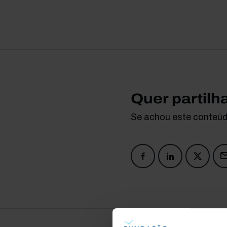
Quer partilh
Se achou este conteúdo