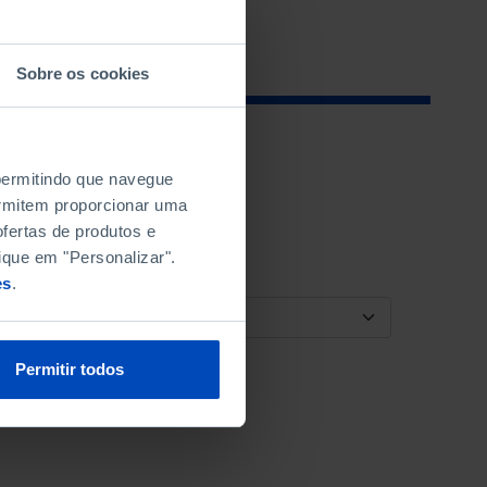
Sobre os cookies
 permitindo que navegue
permitem proporcionar uma
fertas de produtos e
ique em "Personalizar".
es
.
ORDENAR POR
Permitir todos