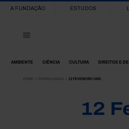
Main navigation
A FUNDAÇÃO
ESTUDOS
Themes Menu
AMBIENTE
CIÊNCIA
CULTURA
DIREITOS E D
HOME
CRONOLOGIAS
12 FEVEREIRO 1965
12 F