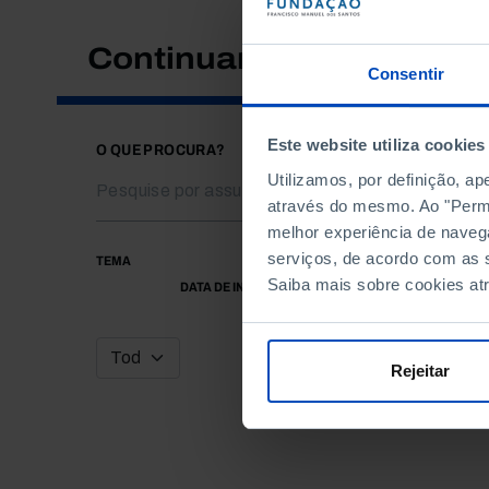
Continuar a pesquisar
Consentir
Este website utiliza cookies
O QUE PROCURA?
Utilizamos, por definição, a
através do mesmo. Ao "Permit
melhor experiência de naveg
serviços, de acordo com as s
TEMA
Saiba mais sobre cookies at
DATA DE INÍCIO
Rejeitar