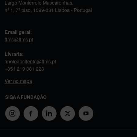
Largo Monterroio Mascarenhas,
nº 1, 7º piso, 1099-081 Lisboa - Portugal
Email geral:
ffms@ffms.pt
Livraria:
apoioaocliente@ffms.pt
+351
219 381 223
Ver no mapa
SIGA A FUNDAÇÃO