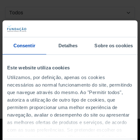
DATA DE INÍCIO
DATA DE FIM
Consentir
Detalhes
Sobre os cookies
ORDENAR POR
Este website utiliza cookies
Utilizamos, por definição, apenas os cookies
necessários ao normal funcionamento do site, permitindo
que navegue através do mesmo. Ao "Permitir todos",
autoriza a utilização de outro tipo de cookies, que
permitem proporcionar uma melhor experiência de
navegação, avaliar o desempenho do site ou apresentar
as melhores ofertas de produtos e serviços, de acordo
com as suas preferências. Se pretender escolher os
tipos de cookies, clique em "Personalizar". Saiba mais