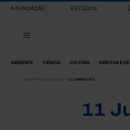
Main navigation
A FUNDAÇÃO
ESTUDOS
Themes Menu
AMBIENTE
CIÊNCIA
CULTURA
DIREITOS E D
HOME
CRONOLOGIAS
11 JUNHO 1974
11 J