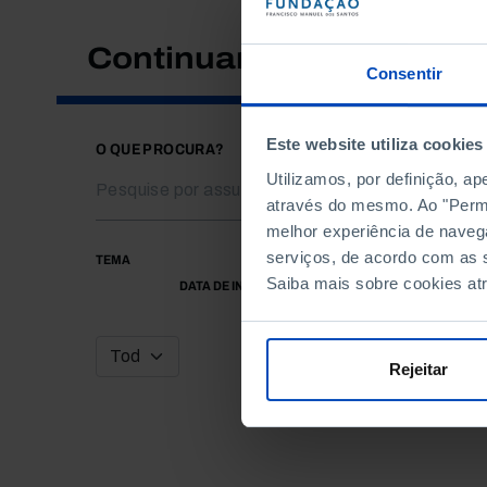
Continuar a pesquisar
Consentir
Este website utiliza cookies
O QUE PROCURA?
Utilizamos, por definição, a
através do mesmo. Ao "Permit
melhor experiência de naveg
serviços, de acordo com as s
TEMA
Saiba mais sobre cookies at
DATA DE INÍCIO
Rejeitar