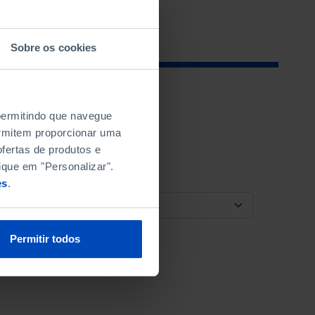
Sobre os cookies
 permitindo que navegue
permitem proporcionar uma
fertas de produtos e
ique em "Personalizar".
es
.
ORDENAR POR
Permitir todos