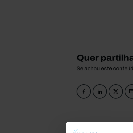
Quer partilh
Se achou este conteúdo