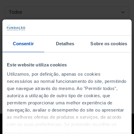
DATA DE INÍCIO
DATA DE FIM
Consentir
Detalhes
Sobre os cookies
ORDENAR POR
Este website utiliza cookies
Utilizamos, por definição, apenas os cookies
necessários ao normal funcionamento do site, permitindo
que navegue através do mesmo. Ao "Permitir todos",
autoriza a utilização de outro tipo de cookies, que
permitem proporcionar uma melhor experiência de
navegação, avaliar o desempenho do site ou apresentar
as melhores ofertas de produtos e serviços, de acordo
com as suas preferências. Se pretender escolher os
tipos de cookies, clique em "Personalizar". Saiba mais