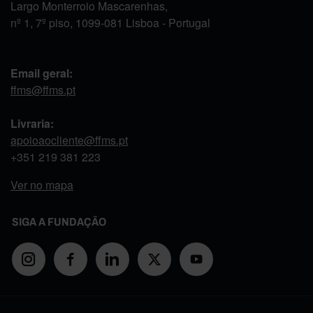
Largo Monterroio Mascarenhas,
nº 1, 7º piso, 1099-081 Lisboa - Portugal
Email geral:
ffms@ffms.pt
Livraria:
apoioaocliente@ffms.pt
+351
219 381 223
Ver no mapa
SIGA A FUNDAÇÃO