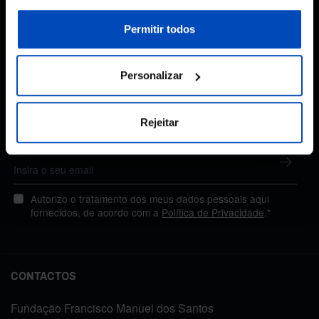
sobre cookies através da gestão de preferências ou da
nossa
Política de Cookies
.
Permitir todos
Subscreva a newsletter
Personalizar
da Fundação
Rejeitar
MANTENHA-SE A PAR
Autorizo o tratamento dos meus dados pessoais aqui
fornecidos, de acordo com a
Política de Privacidade
.*
CONTACTOS
Fundação Francisco Manuel dos Santos