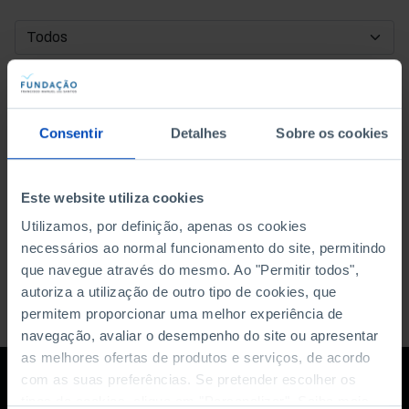
DATA DE INÍCIO
DATA DE FIM
Consentir
Detalhes
Sobre os cookies
ORDENAR POR
Este website utiliza cookies
Utilizamos, por definição, apenas os cookies
necessários ao normal funcionamento do site, permitindo
que navegue através do mesmo. Ao "Permitir todos",
autoriza a utilização de outro tipo de cookies, que
permitem proporcionar uma melhor experiência de
navegação, avaliar o desempenho do site ou apresentar
as melhores ofertas de produtos e serviços, de acordo
com as suas preferências. Se pretender escolher os
tipos de cookies, clique em "Personalizar". Saiba mais