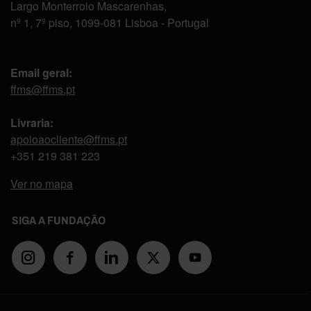
Largo Monterroio Mascarenhas,
nº 1, 7º piso, 1099-081 Lisboa - Portugal
Email geral:
ffms@ffms.pt
Livraria:
apoioaocliente@ffms.pt
+351
219 381 223
Ver no mapa
SIGA A FUNDAÇÃO