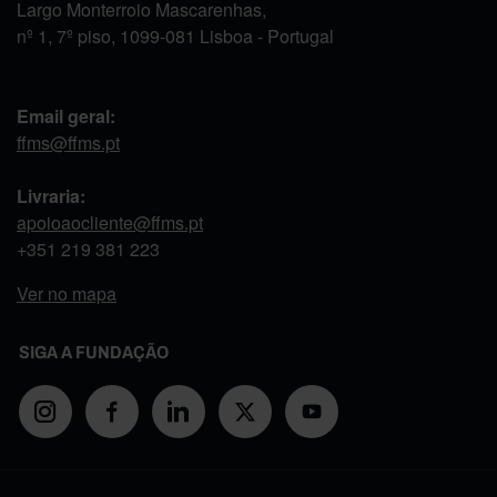
Largo Monterroio Mascarenhas,
nº 1, 7º piso, 1099-081 Lisboa - Portugal
Email geral:
ffms@ffms.pt
Livraria:
apoioaocliente@ffms.pt
+351
219 381 223
Ver no mapa
SIGA A FUNDAÇÃO