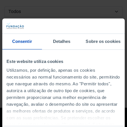
DATA DE INÍCIO
DATA DE FIM
Consentir
Detalhes
Sobre os cookies
ORDENAR POR
Este website utiliza cookies
Utilizamos, por definição, apenas os cookies
necessários ao normal funcionamento do site, permitindo
que navegue através do mesmo. Ao "Permitir todos",
autoriza a utilização de outro tipo de cookies, que
permitem proporcionar uma melhor experiência de
navegação, avaliar o desempenho do site ou apresentar
as melhores ofertas de produtos e serviços, de acordo
com as suas preferências. Se pretender escolher os
tipos de cookies, clique em "Personalizar". Saiba mais