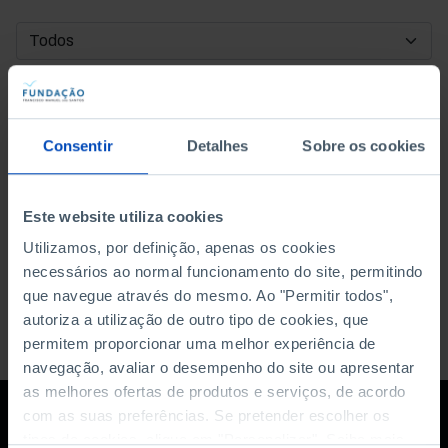
DATA DE INÍCIO
DATA DE FIM
Consentir
Detalhes
Sobre os cookies
ORDENAR POR
Este website utiliza cookies
Utilizamos, por definição, apenas os cookies
necessários ao normal funcionamento do site, permitindo
que navegue através do mesmo. Ao "Permitir todos",
autoriza a utilização de outro tipo de cookies, que
permitem proporcionar uma melhor experiência de
navegação, avaliar o desempenho do site ou apresentar
as melhores ofertas de produtos e serviços, de acordo
com as suas preferências. Se pretender escolher os
tipos de cookies, clique em "Personalizar". Saiba mais