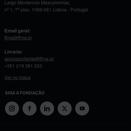
Largo Monterroio Mascarenhas,
nº 1, 7º piso, 1099-081 Lisboa - Portugal
Email geral:
ffms@ffms.pt
Livraria:
apoioaocliente@ffms.pt
+351
219 381 223
Ver no mapa
SIGA A FUNDAÇÃO