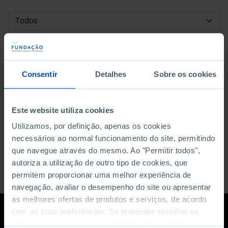
DATA DE INÍCIO
DATA DE FIM
Consentir
Detalhes
Sobre os cookies
ORDENAR POR
Este website utiliza cookies
Utilizamos, por definição, apenas os cookies
necessários ao normal funcionamento do site, permitindo
que navegue através do mesmo. Ao "Permitir todos",
autoriza a utilização de outro tipo de cookies, que
permitem proporcionar uma melhor experiência de
navegação, avaliar o desempenho do site ou apresentar
as melhores ofertas de produtos e serviços, de acordo
com as suas preferências. Se pretender escolher os
tipos de cookies, clique em "Personalizar". Saiba mais