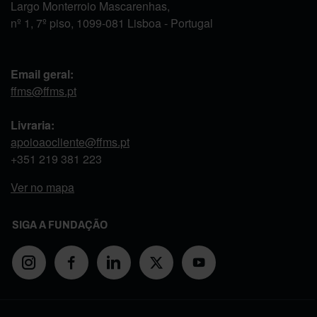
Largo Monterroio Mascarenhas,
nº 1, 7º piso, 1099-081 Lisboa - Portugal
Email geral:
ffms@ffms.pt
Livraria:
apoioaocliente@ffms.pt
+351
219 381 223
Ver no mapa
SIGA A FUNDAÇÃO