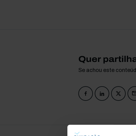
Quer partilh
Se achou este conteúdo