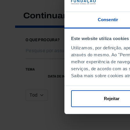
Continuar a pesquisar
Consentir
Este website utiliza cookies
O QUE PROCURA?
Utilizamos, por definição, a
através do mesmo. Ao "Permit
melhor experiência de naveg
serviços, de acordo com as s
TEMA
Saiba mais sobre cookies at
DATA DE INÍCIO
Rejeitar