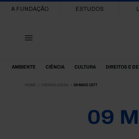
Main navigation
A FUNDAÇÃO
ESTUDOS
Themes Menu
AMBIENTE
CIÊNCIA
CULTURA
DIREITOS E D
HOME
CRONOLOGIAS
09 MAIO 1977
09 M