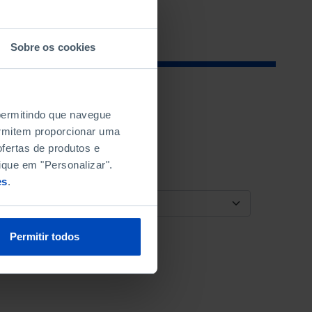
Sobre os cookies
 permitindo que navegue
permitem proporcionar uma
fertas de produtos e
ique em "Personalizar".
es
.
ORDENAR POR
Permitir todos