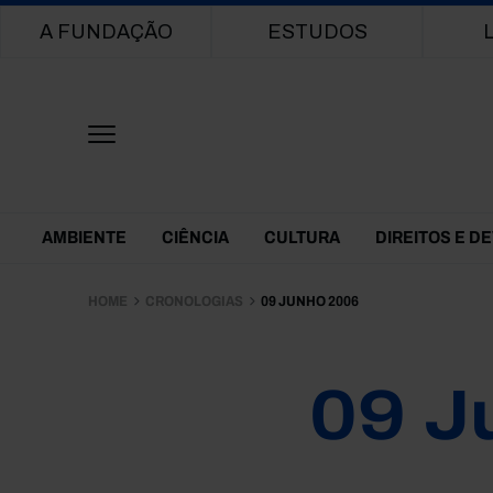
Main navigation
A FUNDAÇÃO
ESTUDOS
Themes Menu
AMBIENTE
CIÊNCIA
CULTURA
DIREITOS E D
HOME
CRONOLOGIAS
09 JUNHO 2006
09 J