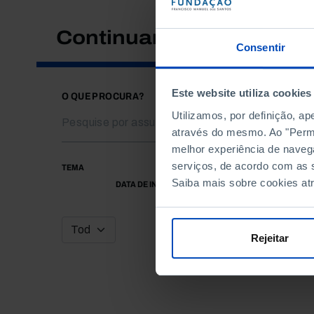
Continuar a pesquisar
Consentir
Este website utiliza cookies
O QUE PROCURA?
Utilizamos, por definição, a
através do mesmo. Ao "Permit
melhor experiência de naveg
serviços, de acordo com as s
TEMA
Saiba mais sobre cookies at
DATA DE INÍCIO
Rejeitar