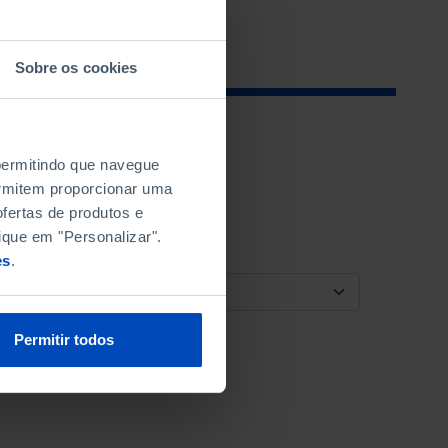
Sobre os cookies
 permitindo que navegue
permitem proporcionar uma
fertas de produtos e
ique em "Personalizar".
es
.
ORDENAR POR
Permitir todos