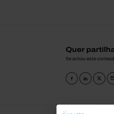
Quer partilh
Se achou este conteúdo