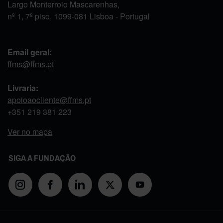
Largo Monterroio Mascarenhas,
nº 1, 7º piso, 1099-081 Lisboa - Portugal
Email geral:
ffms@ffms.pt
Livraria:
apoioaocliente@ffms.pt
+351
219 381 223
Ver no mapa
SIGA A FUNDAÇÃO