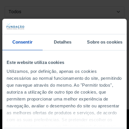
DATA DE INÍCIO
DATA DE FIM
Consentir
Detalhes
Sobre os cookies
ORDENAR POR
Este website utiliza cookies
Utilizamos, por definição, apenas os cookies
necessários ao normal funcionamento do site, permitindo
que navegue através do mesmo. Ao "Permitir todos",
autoriza a utilização de outro tipo de cookies, que
permitem proporcionar uma melhor experiência de
navegação, avaliar o desempenho do site ou apresentar
as melhores ofertas de produtos e serviços, de acordo
com as suas preferências. Se pretender escolher os
tipos de cookies, clique em "Personalizar". Saiba mais