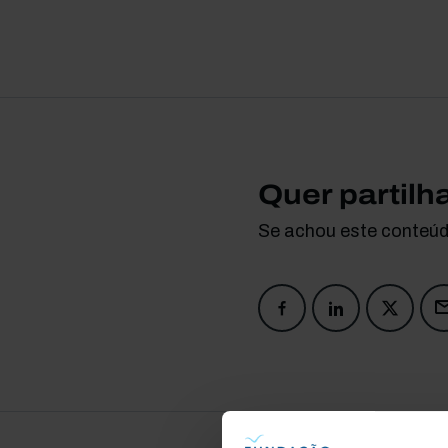
Quer partilh
Se achou este conteúdo