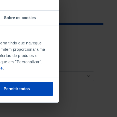
Sobre os cookies
 permitindo que navegue
permitem proporcionar uma
fertas de produtos e
ique em "Personalizar".
es
.
ORDENAR POR
Permitir todos