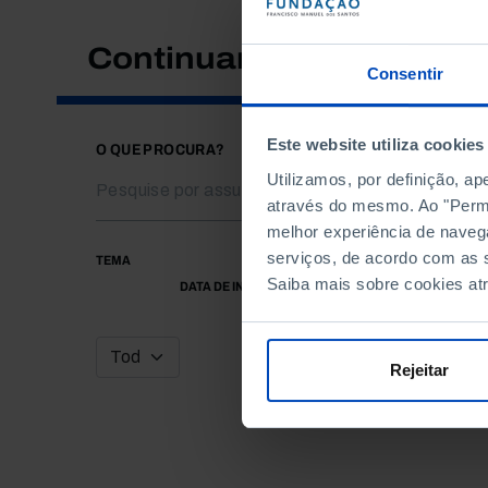
Continuar a pesquisar
Consentir
Este website utiliza cookies
O QUE PROCURA?
Utilizamos, por definição, a
através do mesmo. Ao "Permit
melhor experiência de naveg
serviços, de acordo com as s
TEMA
Saiba mais sobre cookies at
DATA DE INÍCIO
Rejeitar