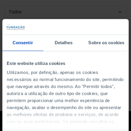
DATA DE INÍCIO
DATA DE FIM
Consentir
Detalhes
Sobre os cookies
ORDENAR POR
Este website utiliza cookies
Utilizamos, por definição, apenas os cookies
necessários ao normal funcionamento do site, permitindo
que navegue através do mesmo. Ao "Permitir todos",
autoriza a utilização de outro tipo de cookies, que
permitem proporcionar uma melhor experiência de
navegação, avaliar o desempenho do site ou apresentar
as melhores ofertas de produtos e serviços, de acordo
com as suas preferências. Se pretender escolher os
tipos de cookies, clique em "Personalizar". Saiba mais