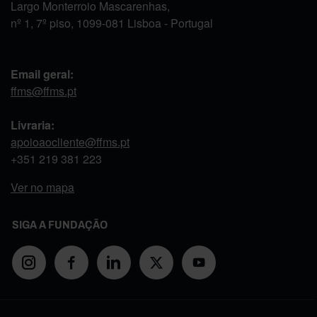
Largo Monterroio Mascarenhas,
nº 1, 7º piso, 1099-081 Lisboa - Portugal
Email geral:
ffms@ffms.pt
Livraria:
apoioaocliente@ffms.pt
+351
219 381 223
Ver no mapa
SIGA A FUNDAÇÃO